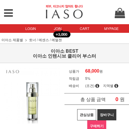
LOGIN
JOIN
CART
MYPAGE
이아소 제품별
토너 / 에센스 / 에멀젼
이아소 BEST
이아소 인텐시브 클리어 부스터
68,000
상품가
원
적립금
5%
배송비
(조건)
지역별
0
원
총 상품 금액
관심상품
장바구니
구매하기