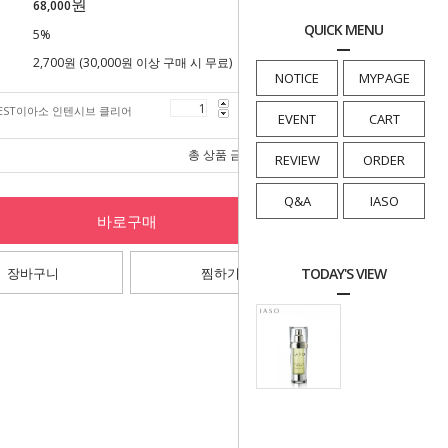
원
68,000
QUICK MENU
5%
2,700원 (30,000원 이상 구매 시 무료)
NOTICE
MYPAGE
EST이아소 인텐시브 클리어
68,000
원
EVENT
CART
총 상품 금액
68,000
원
REVIEW
ORDER
Q&A
IASO
바로구매
장바구니
찜하기
TODAY'S VIEW