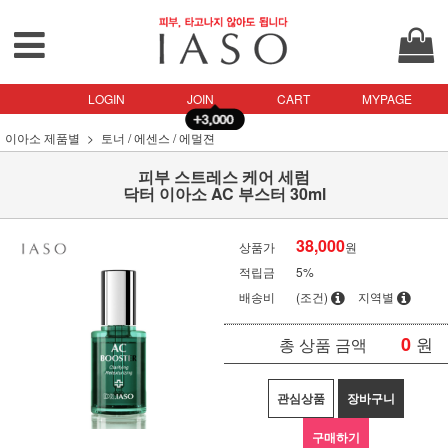
LOGIN
JOIN
CART
MYPAGE
이아소 제품별
토너 / 에센스 / 에멀젼
피부 스트레스 케어 세럼
닥터 이아소 AC 부스터 30ml
38,000
상품가
원
적립금
5%
배송비
(조건)
지역별
0
원
총 상품 금액
관심상품
장바구니
구매하기