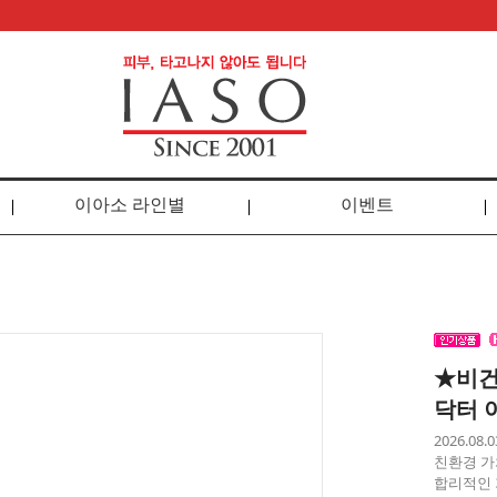
이아소 라인별
이벤트
★비건
닥터 
2026.0
친환경 가
합리적인 