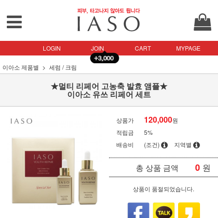
LOGIN
JOIN
CART
MYPAGE
이아소 제품별
세럼 / 크림
★멀티 리페어 고농축 발효 앰플★
이아소 유쓰 리페어 세트
120,000
상품가
원
적립금
5%
배송비
(조건)
지역별
0
원
총 상품 금액
상품이 품절되었습니다.