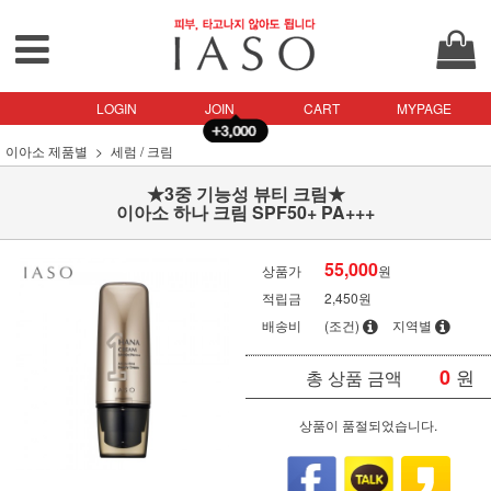
LOGIN
JOIN
CART
MYPAGE
이아소 제품별
세럼 / 크림
★3중 기능성 뷰티 크림★
이아소 하나 크림 SPF50+ PA+++
55,000
상품가
원
적립금
2,450원
배송비
(조건)
지역별
0
원
총 상품 금액
상품이 품절되었습니다.