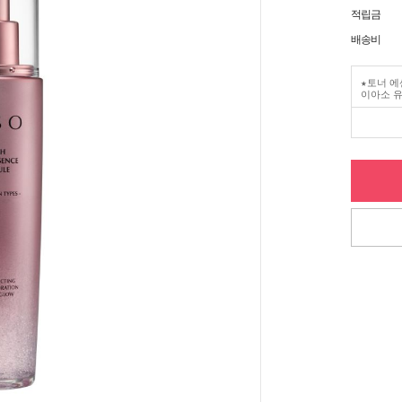
적립금
배송비
★토너 에
이아소 유