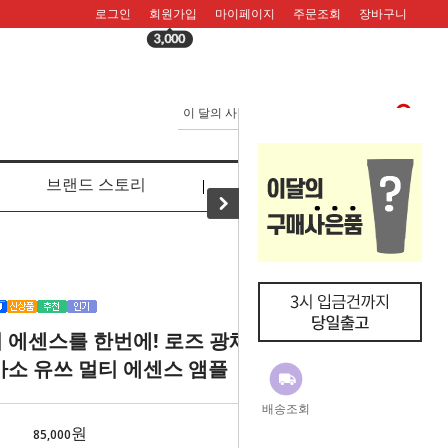
로그인
회원가입
마이페이지
주문조회
장바구니
브랜드 스토리
리뷰
 에센스를 한번에! 로즈 광채 앰플
아소 유쓰 멀티 에센스 앰플
배송조회
원
85,000