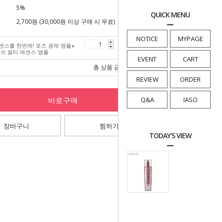
5%
QUICK MENU
2,700원 (30,000원 이상 구매 시 무료)
NOTICE
MYPAGE
센스를 한번에! 로즈 광채 앰플★
85,000
원
쓰 멀티 에센스 앰플
EVENT
CART
총 상품 금액
85,000
원
REVIEW
ORDER
바로구매
Q&A
IASO
장바구니
찜하기
TODAY'S VIEW