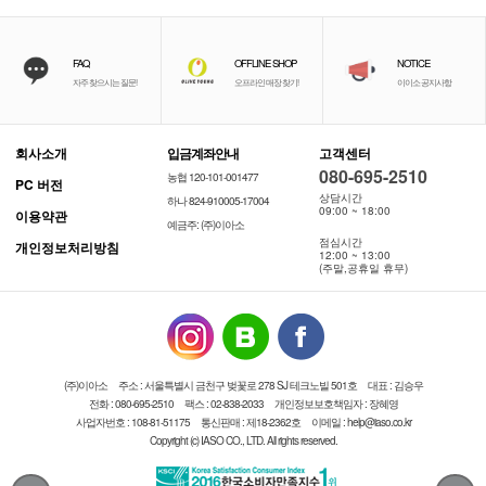
FAQ
OFFLINE SHOP
NOTICE
자주 찾으시는 질문!
오프라인 매장 찾기!
이이소 공지사항
회사소개
입금계좌안내
고객센터
080-695-2510
농협 120-101-001477
PC 버전
상담시간
하나 824-910005-17004
09:00 ~ 18:00
이용약관
예금주: (주)이아소
점심시간
개인정보처리방침
12:00 ~ 13:00
(주말,공휴일 휴무)
(주)이아소
주소 : 서울특별시 금천구 벚꽃로 278 SJ 테크노빌 501호
대표 : 김승우
전화 : 080-695-2510
팩스 : 02-838-2033
개인정보보호책임자 : 장혜영
사업자번호 : 108-81-51175
통신판매 : 제18-2362호
이메일 : help@iaso.co.kr
Copyright (c) IASO CO., LTD. All rights reserved.