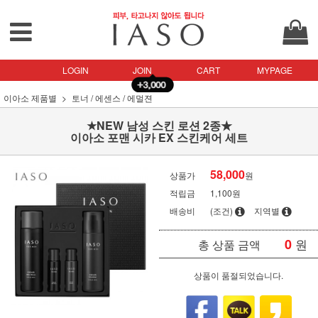
LOGIN
JOIN
CART
MYPAGE
이아소 제품별
토너 / 에센스 / 에멀젼
★NEW 남성 스킨 로션 2종★
이아소 포맨 시카 EX 스킨케어 세트
58,000
상품가
원
적립금
1,100원
배송비
(조건)
지역별
0
원
총 상품 금액
상품이 품절되었습니다.