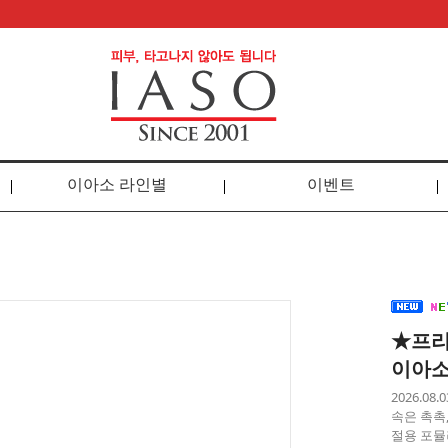
이아소 라인별
이벤트
★프리
이아소
2026.0
속은 촉촉
절용 포뮬