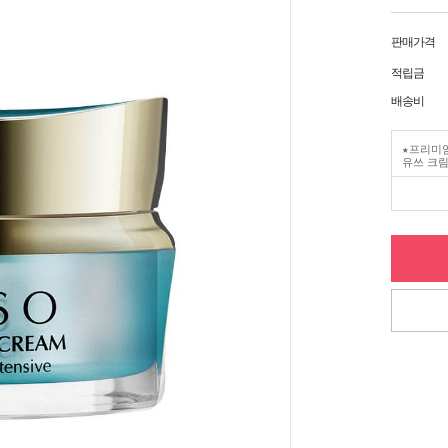
판매가격
적립금
배송비
★프리미엄
유쓰 크