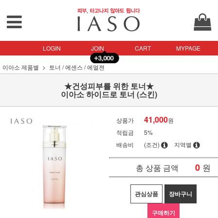
LOGIN
JOIN
CART
MYPAGE
이아소 제품별
토너 / 에센스 / 에멀젼
★건성피부를 위한 토너★
이아소 하이드로 토너 (스킨)
41,000
상품가
원
적립금
5%
배송비
(조건)
지역별
0
원
총 상품 금액
관심상품
장바구니
구매하기