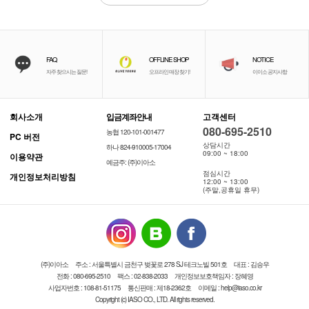
FAQ
OFFLINE SHOP
NOTICE
자주 찾으시는 질문!
오프라인 매장 찾기!
이이소 공지사항
회사소개
입금계좌안내
고객센터
080-695-2510
농협 120-101-001477
PC 버전
상담시간
하나 824-910005-17004
09:00 ~ 18:00
이용약관
예금주: (주)이아소
점심시간
개인정보처리방침
12:00 ~ 13:00
(주말,공휴일 휴무)
(주)이아소
주소 : 서울특별시 금천구 벚꽃로 278 SJ 테크노빌 501호
대표 : 김승우
전화 : 080-695-2510
팩스 : 02-838-2033
개인정보보호책임자 : 장혜영
사업자번호 : 108-81-51175
통신판매 : 제18-2362호
이메일 : help@iaso.co.kr
Copyright (c) IASO CO., LTD. All rights reserved.