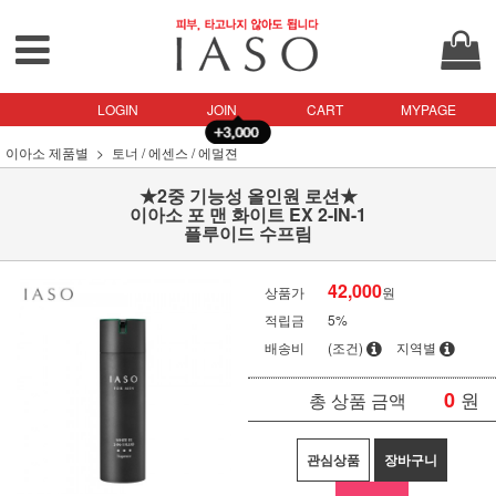
LOGIN
JOIN
CART
MYPAGE
이아소 제품별
토너 / 에센스 / 에멀젼
★2중 기능성 올인원 로션★
이아소 포 맨 화이트 EX 2-IN-1
플루이드 수프림
42,000
상품가
원
적립금
5%
배송비
(조건)
지역별
0
원
총 상품 금액
관심상품
장바구니