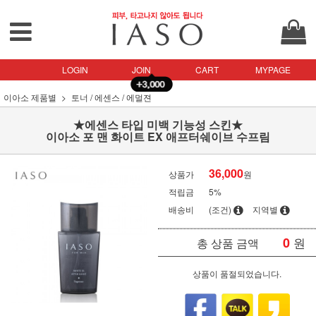
LOGIN
JOIN
CART
MYPAGE
이아소 제품별
토너 / 에센스 / 에멀젼
★에센스 타입 미백 기능성 스킨★
이아소 포 맨 화이트 EX 애프터쉐이브 수프림
36,000
상품가
원
적립금
5%
배송비
(조건)
지역별
0
원
총 상품 금액
상품이 품절되었습니다.