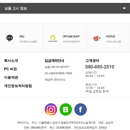
상품 고시 정보
FAQ
OFFLINE SHOP
NOTICE
자주 찾으시는 질문!
오프라인 매장 찾기!
이이소 공지사항
회사소개
입금계좌안내
고객센터
080-695-2510
농협 120-101-001477
PC 버전
상담시간
하나 824-910005-17004
09:00 ~ 18:00
이용약관
예금주: (주)이아소
점심시간
개인정보처리방침
12:00 ~ 13:00
(주말,공휴일 휴무)
(주)이아소
주소 : 서울특별시 금천구 벚꽃로 278 SJ 테크노빌 501호
대표 : 김승우
전화 : 080-695-2510
팩스 : 02-838-2033
개인정보보호책임자 : 장혜영