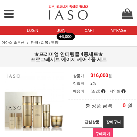
LOGIN
JOIN
CART
MYPAGE
이아소 솔루션
탄력 / 회복 / 영양
★프리미엄 안티링클 4종세트★
프로그레시브 에이지 케어 4종 세트
316,000
상품가
원
적립금
2%
배송비
(조건)
지역별
0
원
총 상품 금액
관심상품
장바구니
구매하기