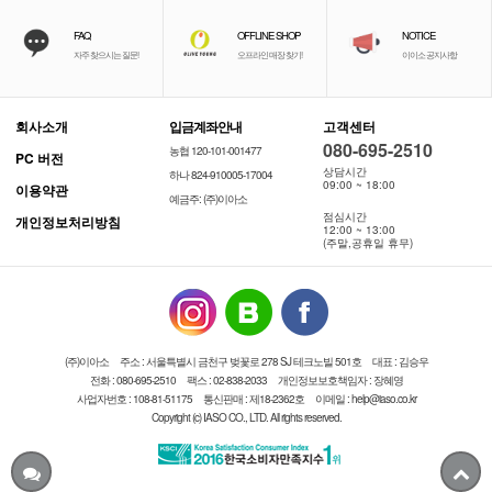
FAQ
OFFLINE SHOP
NOTICE
자주 찾으시는 질문!
오프라인 매장 찾기!
이이소 공지사항
회사소개
입금계좌안내
고객센터
080-695-2510
농협 120-101-001477
PC 버전
상담시간
하나 824-910005-17004
09:00 ~ 18:00
이용약관
예금주: (주)이아소
점심시간
개인정보처리방침
12:00 ~ 13:00
(주말,공휴일 휴무)
(주)이아소
주소 : 서울특별시 금천구 벚꽃로 278 SJ 테크노빌 501호
대표 : 김승우
전화 : 080-695-2510
팩스 : 02-838-2033
개인정보보호책임자 : 장혜영
사업자번호 : 108-81-51175
통신판매 : 제18-2362호
이메일 : help@iaso.co.kr
Copyright (c) IASO CO., LTD. All rights reserved.