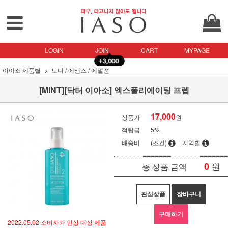
LOGIN
JOIN
CART
MYPAGE
이아소 제품별
토너 / 에센스 / 에멀젼
[MINT][닥터 이아소] 엑스폴리에이팅 프렙
17,000
상품가
원
적립금
5%
배송비
(조건)
지역별
0
원
총 상품 금액
관심상품
장바구니
구매하기
2022.05.02 소비자가 인상 대상 제품