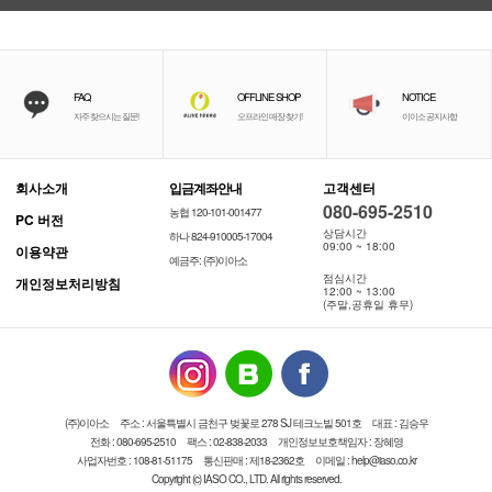
FAQ
OFFLINE SHOP
NOTICE
자주 찾으시는 질문!
오프라인 매장 찾기!
이이소 공지사항
회사소개
입금계좌안내
고객센터
080-695-2510
농협 120-101-001477
PC 버전
상담시간
하나 824-910005-17004
09:00 ~ 18:00
이용약관
예금주: (주)이아소
점심시간
개인정보처리방침
12:00 ~ 13:00
(주말,공휴일 휴무)
(주)이아소
주소 : 서울특별시 금천구 벚꽃로 278 SJ 테크노빌 501호
대표 : 김승우
전화 : 080-695-2510
팩스 : 02-838-2033
개인정보보호책임자 : 장혜영
사업자번호 : 108-81-51175
통신판매 : 제18-2362호
이메일 : help@iaso.co.kr
Copyright (c) IASO CO., LTD. All rights reserved.