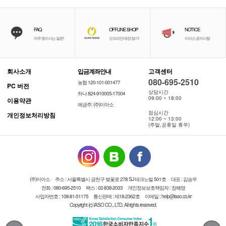
FAQ
OFFLINE SHOP
NOTICE
자주 찾으시는 질문!
오프라인 매장 찾기!
이이소 공지사항
회사소개
입금계좌안내
고객센터
080-695-2510
농협 120-101-001477
PC 버전
상담시간
하나 824-910005-17004
09:00 ~ 18:00
이용약관
예금주: (주)이아소
점심시간
개인정보처리방침
12:00 ~ 13:00
(주말,공휴일 휴무)
(주)이아소
주소 : 서울특별시 금천구 벚꽃로 278 SJ 테크노빌 501호
대표 : 김승우
전화 : 080-695-2510
팩스 : 02-838-2033
개인정보보호책임자 : 장혜영
사업자번호 : 108-81-51175
통신판매 : 제18-2362호
이메일 : help@iaso.co.kr
Copyright (c) IASO CO., LTD. All rights reserved.