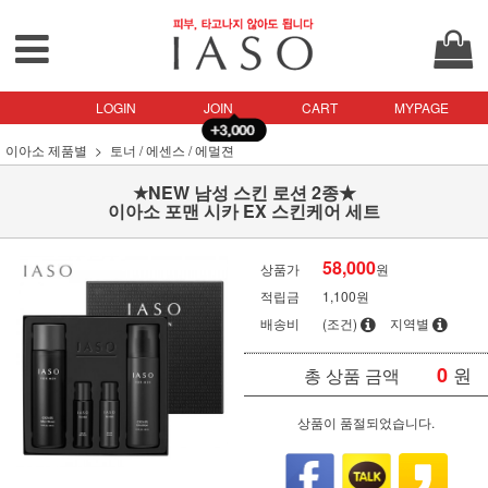
LOGIN
JOIN
CART
MYPAGE
이아소 제품별
토너 / 에센스 / 에멀젼
★NEW 남성 스킨 로션 2종★
이아소 포맨 시카 EX 스킨케어 세트
58,000
상품가
원
적립금
1,100원
배송비
(조건)
지역별
0
원
총 상품 금액
상품이 품절되었습니다.