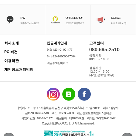
FAQ
OFFLINE SHOP
NOTICE
자주 찾으시는 질문!
오프라인 매장 찾기!
이이소 공지사항
회사소개
입금계좌안내
고객센터
080-695-2510
농협 120-101-001477
PC 버전
상담시간
하나 824-910005-17004
09:00 ~ 18:00
이용약관
예금주: (주)이아소
점심시간
개인정보처리방침
12:00 ~ 13:00
(주말,공휴일 휴무)
(주)이아소
주소 : 서울특별시 금천구 벚꽃로 278 SJ 테크노빌 501호
대표 : 김승우
전화 : 080-695-2510
팩스 : 02-838-2033
개인정보보호책임자 : 장혜영
사업자번호 : 108-81-51175
통신판매 : 제18-2362호
이메일 : help@iaso.co.kr
Copyright (c) IASO CO., LTD. All rights reserved.