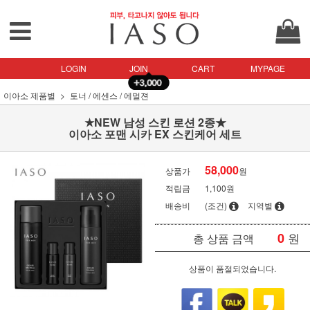
LOGIN
JOIN
CART
MYPAGE
이아소 제품별
토너 / 에센스 / 에멀젼
★NEW 남성 스킨 로션 2종★
이아소 포맨 시카 EX 스킨케어 세트
58,000
상품가
원
적립금
1,100원
배송비
(조건)
지역별
0
원
총 상품 금액
상품이 품절되었습니다.