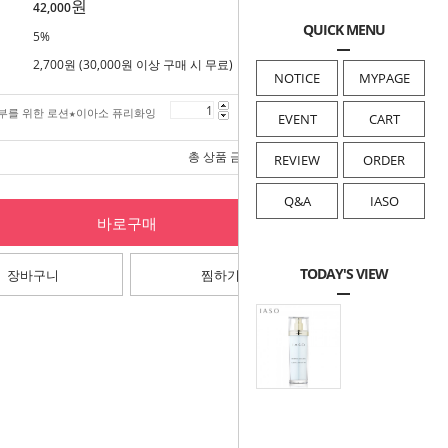
원
42,000
QUICK MENU
5%
2,700원 (30,000원 이상 구매 시 무료)
NOTICE
MYPAGE
부를 위한 로션★이아소 퓨리화잉
42,000
원
EVENT
CART
총 상품 금액
42,000
원
REVIEW
ORDER
Q&A
IASO
바로구매
TODAY'S VIEW
장바구니
찜하기