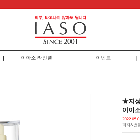
이아소 라인별
이벤트
★지성
이아소
2022.0
피지&번들