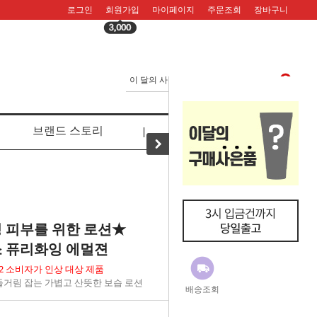
로그인
회원가입
마이페이지
주문조회
장바구니
브랜드 스토리
리뷰
 피부를 위한 로션★
 퓨리화잉 에멀젼
5.02 소비자가 인상 대상 제품
거림 잡는 가볍고 산뜻한 보습 로션
배송조회