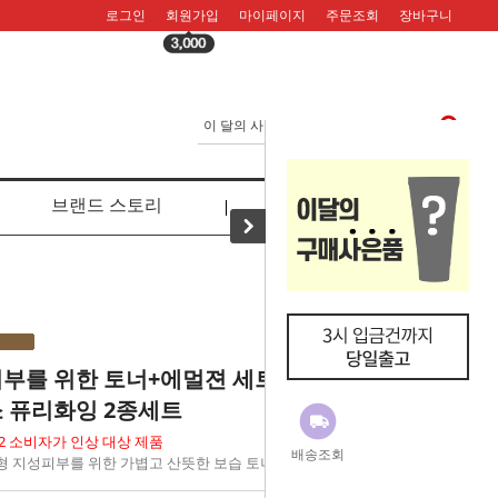
로그인
회원가입
마이페이지
주문조회
장바구니
브랜드 스토리
리뷰
부를 위한 토너+에멀젼 세트
 퓨리화잉 2종세트
5.02 소비자가 인상 대상 제품
배송조회
 지성피부를 위한 가볍고 산뜻한 보습 토너+에멀젼