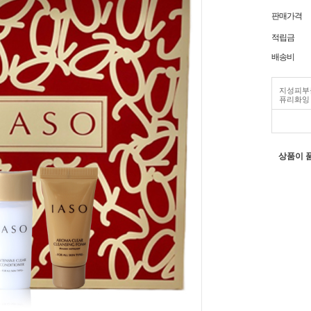
판매가격
적립금
배송비
지성피부
퓨리화잉
상품이 