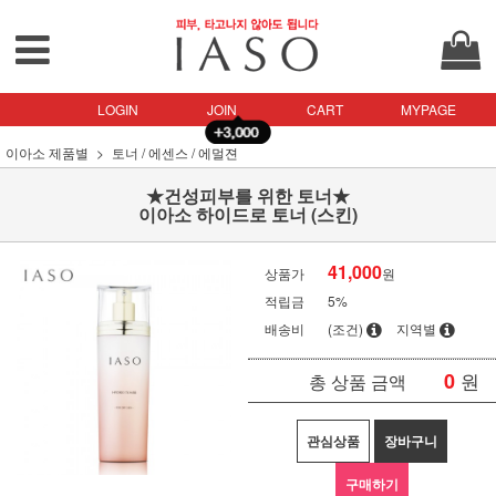
LOGIN
JOIN
CART
MYPAGE
이아소 제품별
토너 / 에센스 / 에멀젼
★건성피부를 위한 토너★
이아소 하이드로 토너 (스킨)
41,000
상품가
원
적립금
5%
배송비
(조건)
지역별
0
원
총 상품 금액
관심상품
장바구니
구매하기