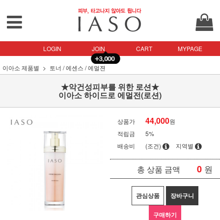
LOGIN
JOIN
CART
MYPAGE
이아소 제품별
토너 / 에센스 / 에멀젼
★악건성피부를 위한 로션★
이아소 하이드로 에멀전(로션)
44,000
상품가
원
적립금
5%
배송비
(조건)
지역별
0
원
총 상품 금액
관심상품
장바구니
구매하기