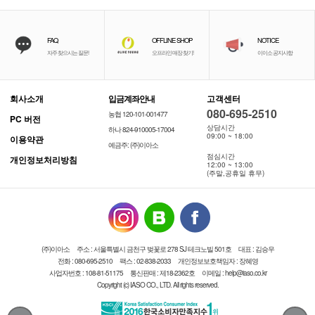
FAQ
OFFLINE SHOP
NOTICE
자주 찾으시는 질문!
오프라인 매장 찾기!
이이소 공지사항
회사소개
입금계좌안내
고객센터
080-695-2510
농협 120-101-001477
PC 버전
상담시간
하나 824-910005-17004
09:00 ~ 18:00
이용약관
예금주: (주)이아소
점심시간
개인정보처리방침
12:00 ~ 13:00
(주말,공휴일 휴무)
(주)이아소
주소 : 서울특별시 금천구 벚꽃로 278 SJ 테크노빌 501호
대표 : 김승우
전화 : 080-695-2510
팩스 : 02-838-2033
개인정보보호책임자 : 장혜영
사업자번호 : 108-81-51175
통신판매 : 제18-2362호
이메일 : help@iaso.co.kr
Copyright (c) IASO CO., LTD. All rights reserved.