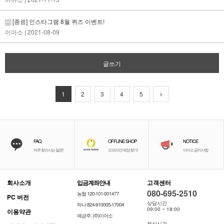
[종료] 인스타그램 8월 퀴즈 이벤트!
이아소
| 2021-08-09
글쓰기
1
2
3
4
5
FAQ
OFFLINE SHOP
NOTICE
자주 찾으시는 질문!
오프라인 매장 찾기!
이이소 공지사항
회사소개
입금계좌안내
고객센터
080-695-2510
농협 120-101-001477
PC 버전
상담시간
하나 824-910005-17004
09:00 ~ 18:00
이용약관
예금주: (주)이아소
점심시간