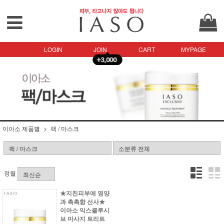
LOGIN
JOIN
CART
MYPAGE
이아소 제품별
팩 / 마스크
정렬
★지친피부에 영양
과 촉촉함 선사★
이아소 익스클루시
브 마사지 트리트