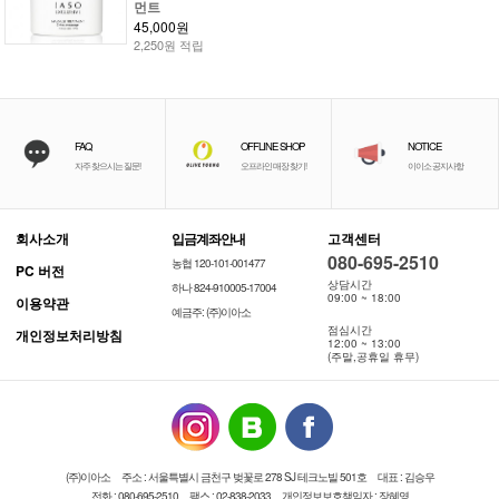
먼트
45,000원
2,250원 적립
FAQ
OFFLINE SHOP
NOTICE
자주 찾으시는 질문!
오프라인 매장 찾기!
이이소 공지사항
회사소개
입금계좌안내
고객센터
080-695-2510
농협 120-101-001477
PC 버전
상담시간
하나 824-910005-17004
09:00 ~ 18:00
이용약관
예금주: (주)이아소
점심시간
개인정보처리방침
12:00 ~ 13:00
(주말,공휴일 휴무)
(주)이아소
주소 : 서울특별시 금천구 벚꽃로 278 SJ 테크노빌 501호
대표 : 김승우
전화 : 080-695-2510
팩스 : 02-838-2033
개인정보보호책임자 : 장혜영