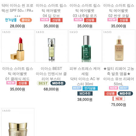
닥터 이아소 썬 프로
이아소 스마트 립스
이아소 스마트 립스
이아소 스마트 립스
텍션 SPF 50+ / PA+
틱 에어벨벳
틱 에어벨벳
틱 에어벨벳
+++
04 딥 모브
03 내추럴 로즈
02 썬셋 코랄
28,000원
35,000원
35,000원
35,000원
이아소 스마트 립스
이아소 BEST
피부 스트레스 케어
★멀티 리페어 고농
틱 에어벨벳
이아소 인텐시브 클
세럼
축 발효 앰플★
01 클래식 레드
리어 부스터
닥터 이아소 AC 부
이아소 유쓰 리페어
스터 30ml
50mL
35,000원
68,000원
38,000원
75,000원