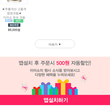
★주름개선 고품격
영양크림★
이아소 유쓰 크림
85,000원
더보기 ▼