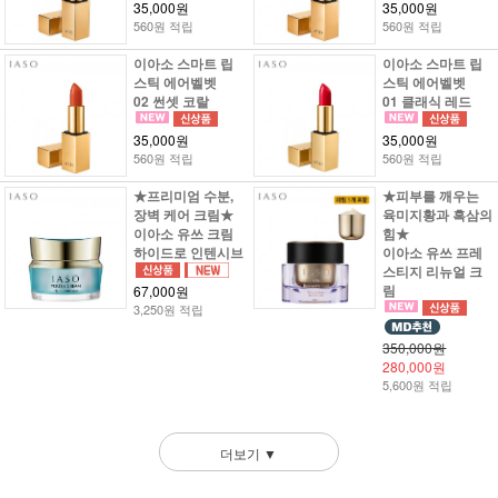
35,000원
35,000원
560원 적립
560원 적립
이아소 스마트 립
이아소 스마트 립
스틱 에어벨벳
스틱 에어벨벳
02 썬셋 코랄
01 클래식 레드
35,000원
35,000원
560원 적립
560원 적립
★프리미엄 수분,
★피부를 깨우는
장벽 케어 크림★
육미지황과 흑삼의
이아소 유쓰 크림
힘★
하이드로 인텐시브
이아소 유쓰 프레
스티지 리뉴얼 크
림
67,000원
3,250원 적립
350,000원
280,000원
5,600원 적립
더보기 ▼