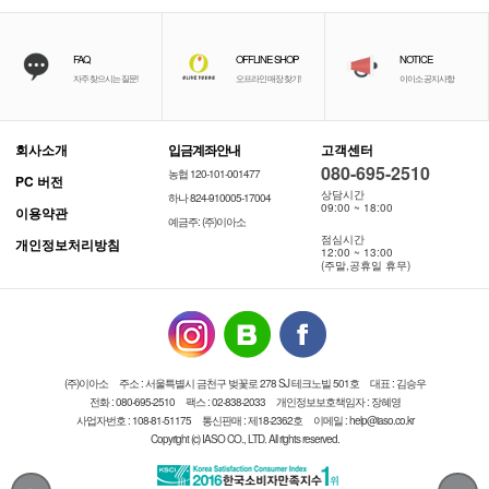
FAQ
OFFLINE SHOP
NOTICE
자주 찾으시는 질문!
오프라인 매장 찾기!
이이소 공지사항
회사소개
입금계좌안내
고객센터
080-695-2510
농협 120-101-001477
PC 버전
상담시간
하나 824-910005-17004
09:00 ~ 18:00
이용약관
예금주: (주)이아소
점심시간
개인정보처리방침
12:00 ~ 13:00
(주말,공휴일 휴무)
(주)이아소
주소 : 서울특별시 금천구 벚꽃로 278 SJ 테크노빌 501호
대표 : 김승우
전화 : 080-695-2510
팩스 : 02-838-2033
개인정보보호책임자 : 장혜영
사업자번호 : 108-81-51175
통신판매 : 제18-2362호
이메일 : help@iaso.co.kr
Copyright (c) IASO CO., LTD. All rights reserved.