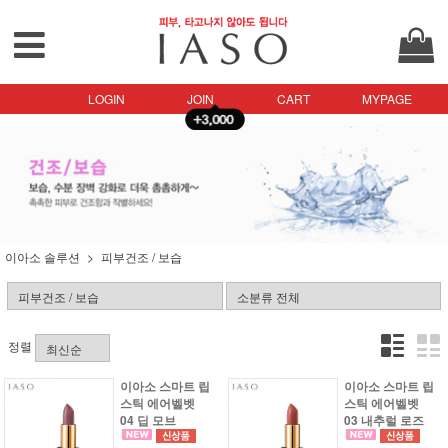
LOGIN
JOIN
CART
MYPAGE
이아소 솔루션
피부건조 / 보습
정렬
이아소 스마트 립
이아소 스마트 립
스틱 에어벨벳
스틱 에어벨벳
04 딥 모브
03 내추럴 로즈