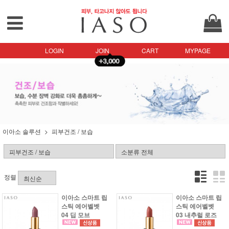
LOGIN
JOIN
CART
MYPAGE
이아소 솔루션
피부건조 / 보습
정렬
이아소 스마트 립
이아소 스마트 립
스틱 에어벨벳
스틱 에어벨벳
04 딥 모브
03 내추럴 로즈