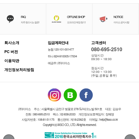
FAQ
OFFLINE SHOP
NOTICE
자주 찾으시는 질문!
오프라인 매장 찾기!
이이소 공지사항
회사소개
입금계좌안내
고객센터
080-695-2510
농협 120-101-001477
PC 버전
상담시간
하나 824-910005-17004
09:00 ~ 18:00
이용약관
예금주: (주)이아소
점심시간
개인정보처리방침
12:00 ~ 13:00
(주말,공휴일 휴무)
(주)이아소
주소 : 서울특별시 금천구 벚꽃로 278 SJ 테크노빌 501호
대표 : 김승우
전화 : 080-695-2510
팩스 : 02-838-2033
개인정보보호책임자 : 장혜영
사업자번호 : 108-81-51175
통신판매 : 제18-2362호
이메일 : help@iaso.co.kr
Copyright (c) IASO CO., LTD. All rights reserved.