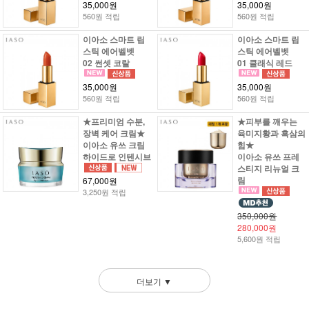
35,000원
35,000원
560원 적립
560원 적립
이아소 스마트 립
이아소 스마트 립
스틱 에어벨벳
스틱 에어벨벳
02 썬셋 코랄
01 클래식 레드
35,000원
35,000원
560원 적립
560원 적립
★프리미엄 수분,
★피부를 깨우는
장벽 케어 크림★
육미지황과 흑삼의
이아소 유쓰 크림
힘★
하이드로 인텐시브
이아소 유쓰 프레
스티지 리뉴얼 크
림
67,000원
3,250원 적립
350,000원
280,000원
5,600원 적립
더보기 ▼