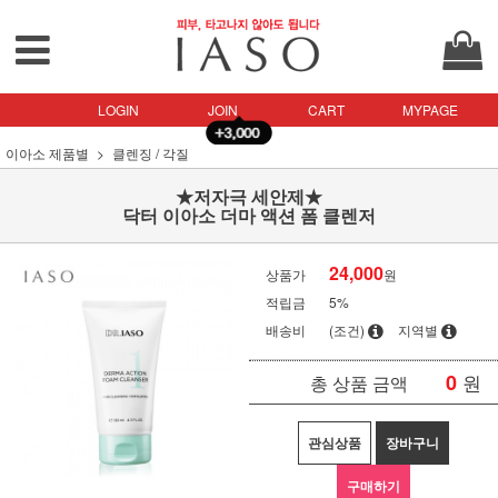
LOGIN
JOIN
CART
MYPAGE
이아소 제품별
클렌징 / 각질
★저자극 세안제★
닥터 이아소 더마 액션 폼 클렌저
24,000
상품가
원
적립금
5%
배송비
(조건)
지역별
0
원
총 상품 금액
관심상품
장바구니
구매하기