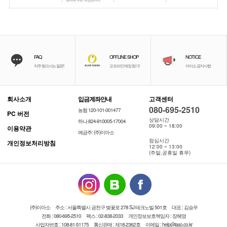
FAQ
OFFLINE SHOP
NOTICE
자주 찾으시는 질문!
오프라인 매장 찾기!
이이소 공지사항
회사소개
입금계좌안내
고객센터
080-695-2510
농협 120-101-001477
PC 버전
상담시간
하나 824-910005-17004
09:00 ~ 18:00
이용약관
예금주: (주)이아소
점심시간
개인정보처리방침
12:00 ~ 13:00
(주말,공휴일 휴무)
(주)이아소
주소 : 서울특별시 금천구 벚꽃로 278 SJ 테크노빌 501호
대표 : 김승우
전화 : 080-695-2510
팩스 : 02-838-2033
개인정보보호책임자 : 장혜영
사업자번호 : 108-81-51175
통신판매 : 제18-2362호
이메일 : help@iaso.co.kr