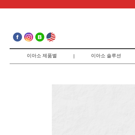
이아소 제품별
이아소 솔루션