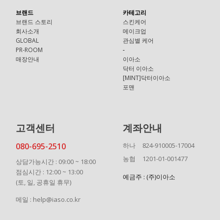
브랜드
카테고리
브랜드 스토리
스킨케어
회사소개
메이크업
GLOBAL
관심별 케어
PR-ROOM
-
매장안내
이아소
닥터 이아소
[MINT]닥터이아소
포맨
고객센터
계좌안내
080-695-2510
하나
824-910005-17004
농협
1201-01-001477
상담가능시간 : 09:00 ~ 18:00
점심시간 : 12:00 ~ 13:00
예금주 : (주)이아소
(토, 일, 공휴일 휴무)
메일 : help@iaso.co.kr