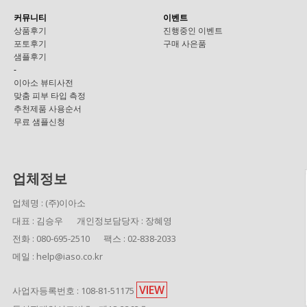
커뮤니티
이벤트
상품후기
진행중인 이벤트
포토후기
구매 사은품
샘플후기
-
이아소 뷰티사전
맞춤 피부 타입 측정
추천제품 사용순서
무료 샘플신청
업체정보
업체명 : (주)이아소
대표 : 김승우
개인정보담당자 : 장혜영
전화 : 080-695-2510
팩스 : 02-838-2033
메일 : help@iaso.co.kr
VIEW
사업자등록번호 : 108-81-51175