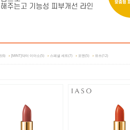
션
(6)
[MINT]닥터 이아소
(5)
스페셜 세트
(7)
포맨
(5)
유쓰
(12)