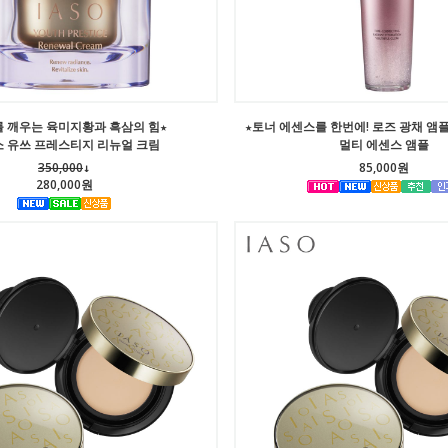
를 깨우는 육미지황과 흑삼의 힘★
★토너 에센스를 한번에! 로즈 광채 앰
 유쓰 프레스티지 리뉴얼 크림
멀티 에센스 앰플
350,000
↓
85,000원
280,000원