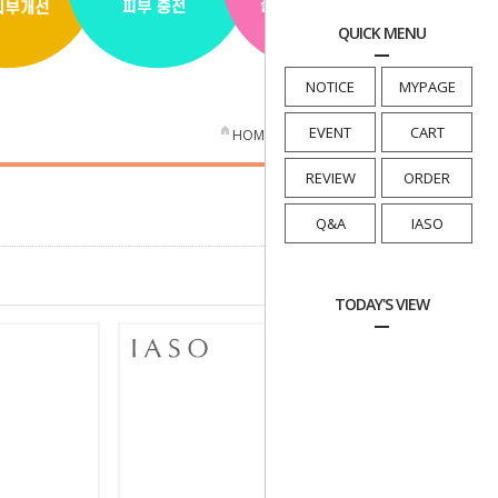
QUICK MENU
NOTICE
MYPAGE
EVENT
CART
HOME
>
이아소 라인별
>
이아소
REVIEW
ORDER
Q&A
IASO
TODAY'S VIEW