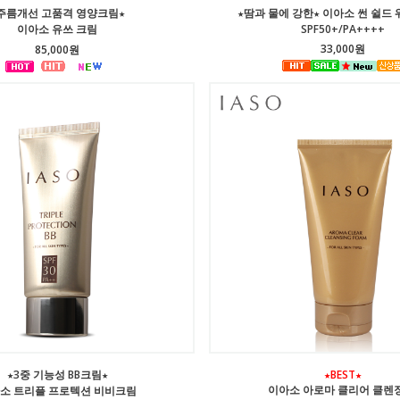
주름개선 고품격 영양크림★
★땀과 물에 강한★ 이아소 썬 쉴드
이아소 유쓰 크림
SPF50+/PA++++
33,000원
85,000원
★3중 기능성 BB크림★
★BEST★
이아소 아로마 클리어 클렌
소 트리플 프로텍션 비비크림