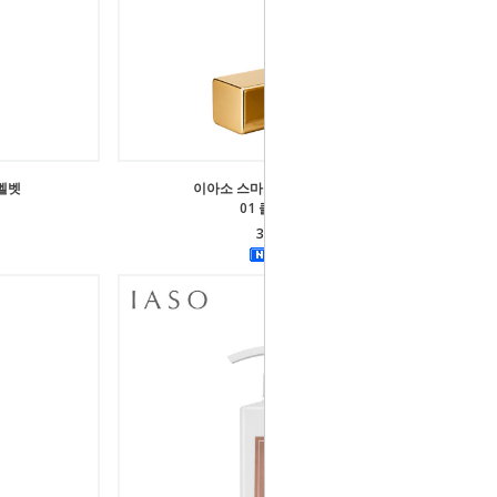
벨벳
이아소 스마트 립스틱 에어벨벳
01 클래식 레드
35,000원