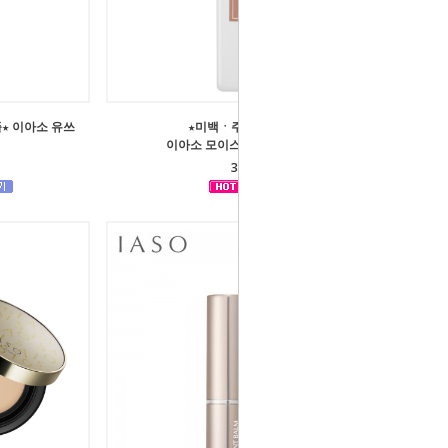
플★ 이아소 유쓰
★미백ㆍ주름개선 기능성★
이아소 모이스쳐 컴포트 바디 로션
37,000원