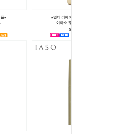
앰플★
★멀티 리페어 고농축 발효 앰플★
L
이아소 유쓰 리페어 30mL
55,000원