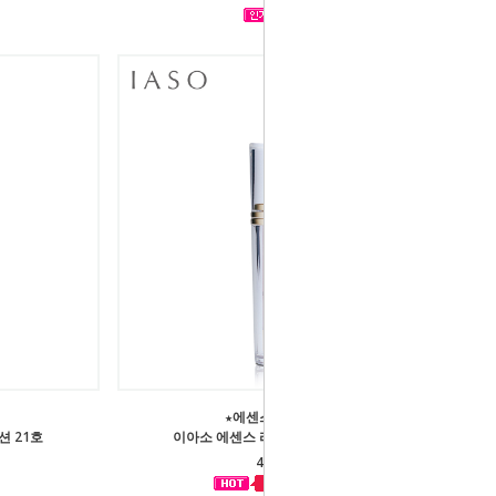
★에센스처럼 촉!촉!★
 21호
이아소 에센스 리퀴드파운데이션23호
41,000원