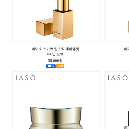
이아소 스마트 립스틱 에어벨벳
이
04 딥 모브
35,000원