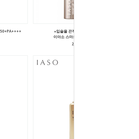
50+PA++++
★입술을 끈적임없이 촉촉하게★
이아소 스마트 립 틴트 밤 SPF20
29,000원