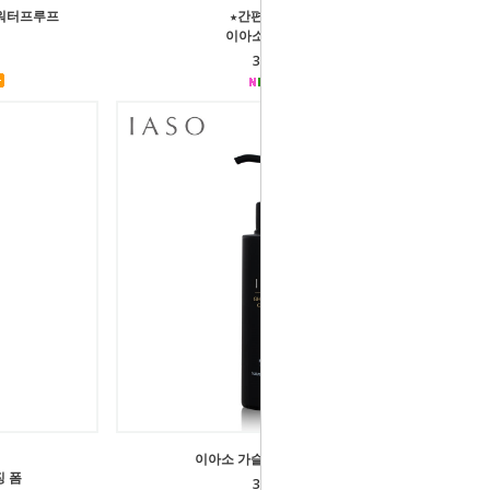
 워터프루프
★간편한 스틱 밤★
이아소 유쓰밤 10g
35,000원
이아소 가슬 블랙 클렌징 오일
징 폼
35,000원