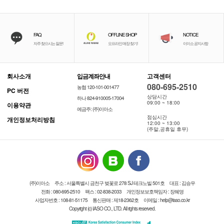
FAQ
OFFLINE SHOP
NOTICE
자주 찾으시는 질문!
오프라인 매장 찾기!
이이소 공지사항
회사소개
입금계좌안내
고객센터
080-695-2510
농협 120-101-001477
PC 버전
상담시간
하나 824-910005-17004
09:00 ~ 18:00
이용약관
예금주: (주)이아소
점심시간
개인정보처리방침
12:00 ~ 13:00
(주말,공휴일 휴무)
(주)이아소
주소 : 서울특별시 금천구 벚꽃로 278 SJ 테크노빌 501호
대표 : 김승우
전화 : 080-695-2510
팩스 : 02-838-2033
개인정보보호책임자 : 장혜영
사업자번호 : 108-81-51175
통신판매 : 제18-2362호
이메일 : help@iaso.co.kr
Copyright (c) IASO CO., LTD. All rights reserved.