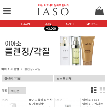
LOGIN
JOIN
CART
MYPAGE
이아소 제품별
클렌징 / 각질
정렬
★여드름성 피부완
이아소 BEST
화 기능성★
이아소 인텐시브