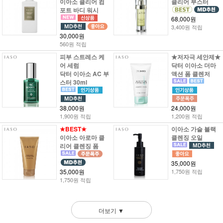
이아소 클리어 컴
클리어 부스터
포트 바디 워시
68,000원
3,400원 적립
30,000원
560원 적립
피부 스트레스 케
★저자극 세안제★
어 세럼
닥터 이아소 더마
닥터 이아소 AC 부
액션 폼 클렌저
스터 30ml
38,000원
24,000원
1,900원 적립
1,200원 적립
★BEST★
이아소 가슬 블랙
이아소 아로마 클
클렌징 오일
리어 클렌징 폼
35,000원
35,000원
1,750원 적립
1,750원 적립
더보기 ▼