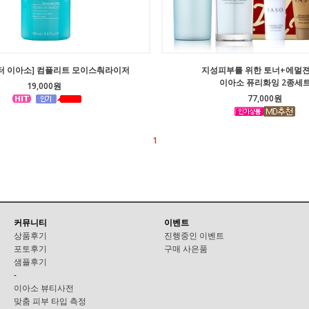
[닥터 이아소] 컴플리트 모이스춰라이저
지성피부를 위한 토너+에멀젼
이아소 퓨리화잉 2종세
19,000원
77,000원
1
커뮤니티
이벤트
상품후기
진행중인 이벤트
포토후기
구매 사은품
샘플후기
-
이아소 뷰티사전
맞춤 피부 타입 측정