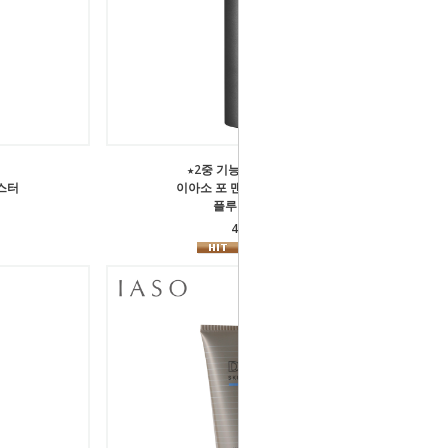
★2중 기능성 올인원 로션★
스터
이아소 포 맨 화이트 EX 2-IN-1
플루이드 수프림
42,000원