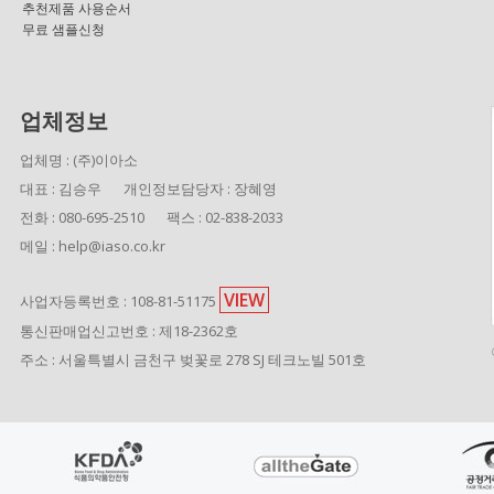
추천제품 사용순서
무료 샘플신청
업체정보
업체명 : (주)이아소
대표 : 김승우
개인정보담당자 : 장혜영
전화 : 080-695-2510
팩스 : 02-838-2033
메일 : help@iaso.co.kr
VIEW
사업자등록번호 : 108-81-51175
통신판매업신고번호 : 제18-2362호
주소 : 서울특별시 금천구 벚꽃로 278 SJ 테크노빌 501호