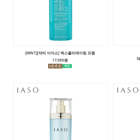
[MINT][닥터 이아소] 엑스폴리에이팅 프렙
닥
17,000원