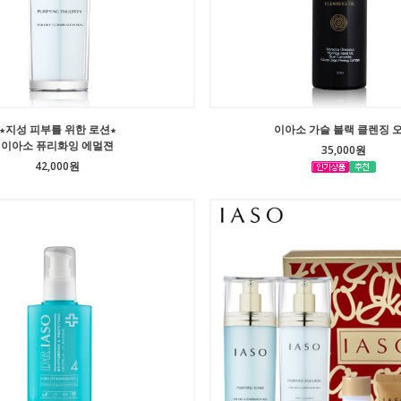
★지성 피부를 위한 로션★
이아소 가슬 블랙 클렌징 
이아소 퓨리화잉 에멀젼
35,000원
42,000원