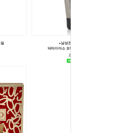
오일
★남성전용 폼 클렌져★
닥터이아소 포맨 멀티액션 폼 클렌저
24,000원