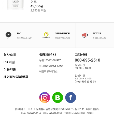
먼트
45,000원
2,250원 적립
FAQ
OFFLINE SHOP
NOTICE
자주 찾으시는 질문!
오프라인 매장 찾기!
이이소 공지사항
회사소개
입금계좌안내
고객센터
080-695-2510
농협 120-101-001477
PC 버전
상담시간
하나 824-910005-17004
09:00 ~ 18:00
이용약관
예금주: (주)이아소
점심시간
개인정보처리방침
12:00 ~ 13:00
(주말,공휴일 휴무)
(주)이아소
주소 : 서울특별시 금천구 벚꽃로 278 SJ 테크노빌 501호
대표 : 김승우
전화 : 080-695-2510
팩스 : 02-838-2033
개인정보보호책임자 : 장혜영