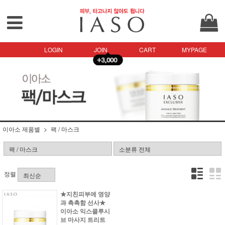
LOGIN
JOIN
CART
MYPAGE
이아소 제품별
팩 / 마스크
정렬
★지친피부에 영양
과 촉촉함 선사★
이아소 익스클루시
브 마사지 트리트