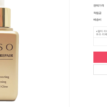
판매가격
적립금
배송비
★멀티 리
유쓰 리페