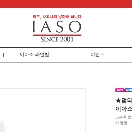
이아소 라인별
이벤트
★멀티
이아소
고농축 발
어 앰플